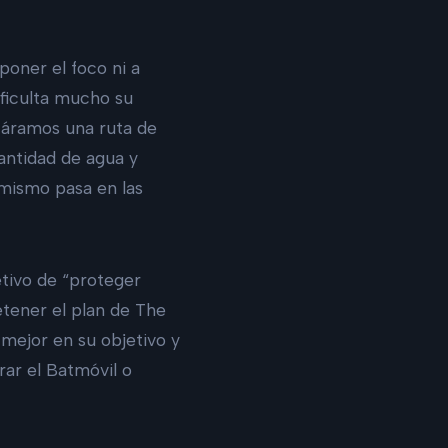
oner el foco ni a
ificulta mucho su
nzáramos una ruta de
cantidad de agua y
 mismo pasa en las
etivo de “proteger
etener el plan de The
mejor en su objetivo y
rar el Batmóvil o