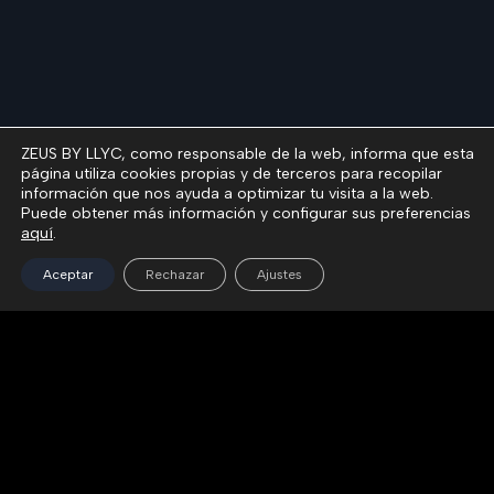
ZEUS BY LLYC, como responsable de la web, informa que esta
página utiliza cookies propias y de terceros para recopilar
información que nos ayuda a optimizar tu visita a la web.
Puede obtener más información y configurar sus preferencias
aquí
.
Aceptar
Rechazar
Ajustes
Ver video de Business Case