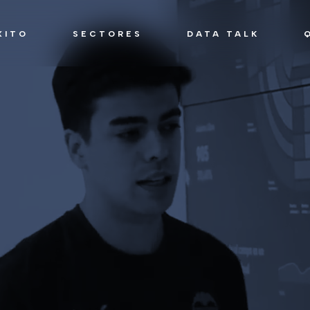
XITO
SECTORES
DATA TALK