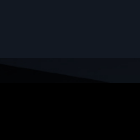
ZEUS BY LLYC, como responsable de la web, informa que e
información que nos ayuda a optimizar tu visita a la web
aquí
.
// HABLEMOS