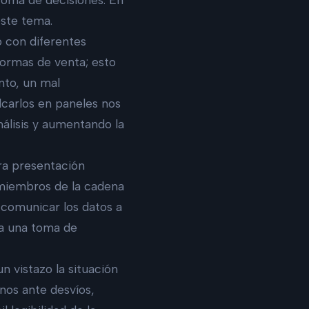
ste tema.
o con diferentes
formas de venta; esto
anto, un mal
lcarlos en paneles nos
nálisis y aumentando la
ra presentación
 miembros de la cadena
 comunicar los datos a
a una toma de
n vistazo la situación
nos ante desvíos,