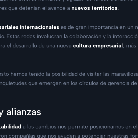
ores que detenían el avance a
nuevos territorios.
ariales
internacionales
es de gran importancia en un
o. Estas redes involucran la colaboración y la interacc
ra el desarrollo de una nueva
cultura empresarial
, más 
to hemos tenido la posibilidad de visitar las maravillos
inquietudes que emergen en los círculos de gerencia de
.
y alianzas
abilidad
a los cambios nos permite posicionarnos en el
 con compañías que nos ayuden a potenciar nuestras for