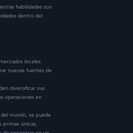
stras habilidades son
nidades dentro del
 mercados locales.
rar nuevas fuentes de
en diversificar sus
las operaciones en
s del mundo, se puede
s primas únicas,
s de encontrar en un