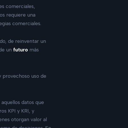
nes comerciales,
os requiere una
tegias comerciales.
do, de reinventar un
de un
futuro
más
 y provechoso uso de
n aquellos datos que
os KPI y KRI, y
enes otorgan valor al
 toma de decisiones. En