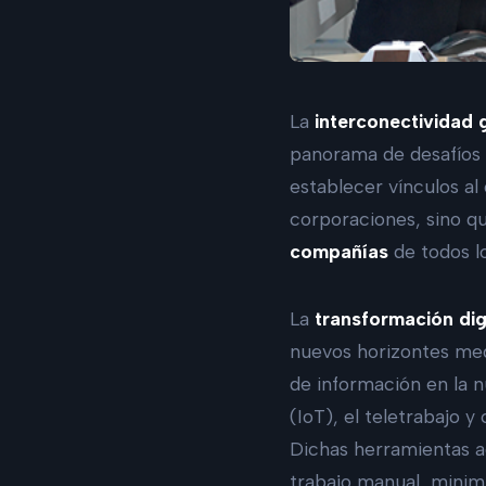
La
interconectividad 
panorama de desafíos y
establecer vínculos al
corporaciones, sino q
compañías
de todos l
La
transformación digi
nuevos horizontes med
de información en la n
(IoT), el teletrabajo 
Dichas herramientas a
trabajo manual, minimi