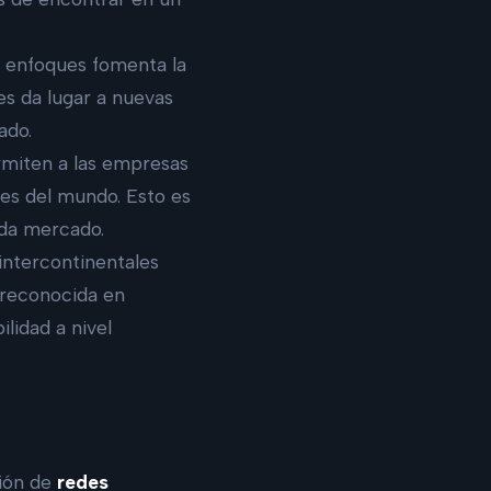
y enfoques fomenta la
es da lugar a nuevas
ado.
rmiten a las empresas
es del mundo. Esto es
ada mercado.
intercontinentales
 reconocida en
lidad a nivel
ción de
redes