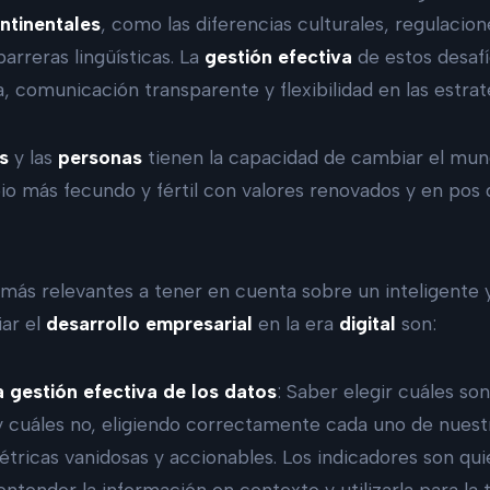
ntinentales
, como las diferencias culturales, regulacio
barreras lingüísticas. La
gestión efectiva
de estos desafí
a, comunicación transparente y flexibilidad en las estra
os
y las
personas
tienen la capacidad de cambiar el mun
io más fecundo y fértil con valores renovados y en pos 
 más relevantes a tener en cuenta sobre un inteligente
ar el
desarrollo empresarial
en la era
digital
son:
 gestión efectiva de los datos
: Saber elegir cuáles so
 cuáles no, eligiendo correctamente cada uno de nuestr
tricas vanidosas y accionables. Los indicadores son qui
ntender la información en contexto y utilizarla para la